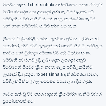
මතුවිය හැක. 1xbet sinhala අන්තර්ගතය සඳහා නිවැරදි
මාර්ගෝපදේශ සහ උපදෙස් ලබා ගැනීම වැදගත් වේ.
මෙවැනි ගැටළු ඇති වන්නේ ඉහළ තාක්ෂණික ගැටළු
හෝ භාෂා සම්බන්ධ ගැටළු නිසා විය හැක.
ලියාපදිංචි ක්‍රියාවලිය සමඟ ඇතිවන ප්‍රධාන ගැටළු අතර
තොරතුරු නිවැරදිව ඇතුළත් කර නොමැති වීම, පරිශීලක
නාමය හෝ මුරපදය අමතක වීම ආදී මතුවිය හැක.
මෙවැනි අවස්ථාවලදී, ලබා දෙන උපදෙස් අනුව
පියවරෙන් පියවර ක්‍රියා කරන ලෙස පරිශීලකයින්ට
උපදෙස් දිය යුතුය. 1xbet sinhala අන්තර්ගතය සමඟ,
පරිශීලකයින්ට ඉහළ මට්ටමේ සහය ලබා දිය හැක.
ගැටළු ඇති වූ විට පහත සඳහන් ක්‍රියාමාර්ග ගැනීම වඩාත්
ප්‍රයෝජනවත් වේ: