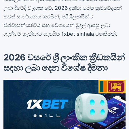
ලබා දීමේදී වැදගත් වේ. 2026 දක්වා මෙම ක්‍රමවේදයන්
තවත් සංවර්ධනය කරමින්, පරිශීලකයින්ට
විශ්වාසනීයත්වය සහ වේගයෙන් මුදල් ආපසු ලබා
ගැනීමේ හැකියාව සැපයීම 1xbet sinhala වගකීමකි.
2026 වසරේ ශ්‍රී ලාංකික ක්‍රීඩකයින්
සඳහා ලබා දෙන විශේෂ දීමනා