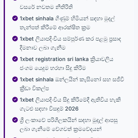
වසරේ නවතම නීතිරීති
1xbet sinhala ගිණුම් හිමියන් සඳහා මුදල්
තැන්පත් කිරීමේ ආරක්ෂිත ක්‍රම
1xbet ලියාපදිංචිය සම්පූර්ණ කර පළමු ප්‍රසාද
දීමනාව ලබා ගැනීම
1xbet registration sri lanka ක්‍රියාවලිය
ජංගම යෙදුම හරහා සිදු කිරීම
1xbet sinhala ඔන්ලයින් කැසිනෝ සහ සජීවී
ක්‍රීඩා විකල්ප
1xbet ලියාපදිංචිය සිදු කිරීමේදී ඇතිවිය හැකි
ගැටළු සඳහා විසඳුම් 2026
ශ්‍රී ලංකාවේ පරිශීලකයින් සඳහා මුදල් ආපසු
ලබා ගැනීමේ වේගවත් ක්‍රමවේදයන්