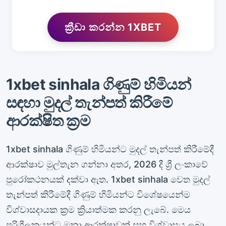
ක්‍රීඩා කරන්න 1XBET
1xbet sinhala ගිණුම් හිමියන්
සඳහා මුදල් තැන්පත් කිරීමේ
ආරක්ෂිත ක්‍රම
1xbet sinhala ගිණුම් හිමියන්ට මුදල් තැන්පත් කිරීමේදී
ආරක්ෂාව මුල්තැන ගන්නා අතර, 2026 දී ශ්‍රී ලංකාවේ
පුරෝකථනයක් දක්වා ඇත. 1xbet sinhala වෙත මුදල්
තැන්පත් කිරීමේදී ගිණුම් හිමියන්ට විශේෂයෙන්ම
විශ්වාසදායක ක්‍රම ක්‍රියාත්මක කරනු ලැබේ. මෙය
පරිශීලකයන්ට මනා ආරක්ෂාවක් සහ විශ්වාසය ලබා