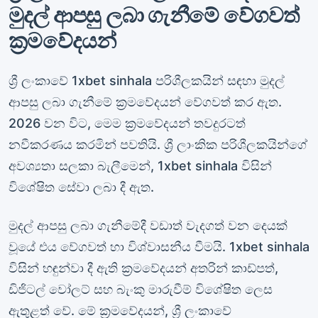
මුදල් ආපසු ලබා ගැනීමේ වේගවත්
ක්‍රමවේදයන්
ශ්‍රී ලංකාවේ 1xbet sinhala පරිශීලකයින් සඳහා මුදල්
ආපසු ලබා ගැනීමේ ක්‍රමවේදයන් වේගවත් කර ඇත.
2026 වන විට, මෙම ක්‍රමවේදයන් තවදුරටත්
නවීකරණය කරමින් පවතියි. ශ්‍රී ලාංකික පරිශීලකයින්ගේ
අවශ්‍යතා සලකා බැලීමෙන්, 1xbet sinhala විසින්
විශේෂිත සේවා ලබා දී ඇත.
මුදල් ආපසු ලබා ගැනීමේදී වඩාත් වැදගත් වන දෙයක්
වූයේ එය වේගවත් හා විශ්වාසනීය වීමයි. 1xbet sinhala
විසින් හඳුන්වා දී ඇති ක්‍රමවේදයන් අතරින් කාඩ්පත්,
ඩිජිටල් වෝලට් සහ බැංකු මාරුවීම් විශේෂිත ලෙස
ඇතුළත් වේ. මේ ක්‍රමවේදයන්, ශ්‍රී ලංකාවේ