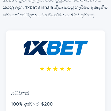
කරනු ඇත. 1xbet sinhala ක්‍රීඩා ඔට්ටු තැබීමේ අත්දැකීම්
බොහෝ පරිශීලකයන්ට විශේෂිත සතුටක් ලබාදේ.
★★★★★
බෝනස්
100% දක්වා රු $200